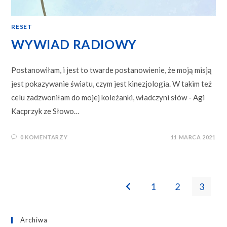
RESET
WYWIAD RADIOWY
Postanowiłam, i jest to twarde postanowienie, że moją misją
jest pokazywanie światu, czym jest kinezjologia. W takim też
celu zadzwoniłam do mojej koleżanki, władczyni słów - Agi
Kacprzyk ze Słowo…
0 KOMENTARZY
11 MARCA 2021
1
2
3
Go to the previous page
Archiwa