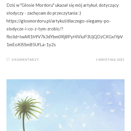
Dziś w "Głosie Mordoru" ukazał się mój artykuł, dotyczący
słodyczy - zachęcam do przeczytania :)
https://glosmordoru.pl/artykul/dlaczego-siegamy-po-
slodycze-i-co-z-tym-zrobic/?
fbclid=IwAR1h9V7k3dYbm0Rj8PyHiViuP3UjQDzCXGxIYpV
1mEoXlSSmB5UfLa-1y2s
0 KOMENTARZY
1 KWIETNIA 2021