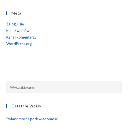
Meta
Zaloguj się
Kanał wpisów
Kanał komentarzy
WordPress.org
Pre
Esc
to
Ostatnie Wpisy
clo
the
Świadomość i podświadomość
sea
pan