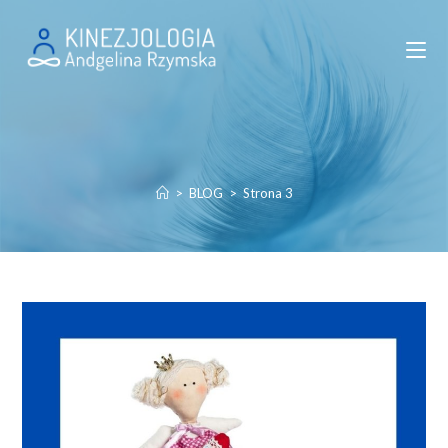
Skip
to
content
>
BLOG
>
Strona 3