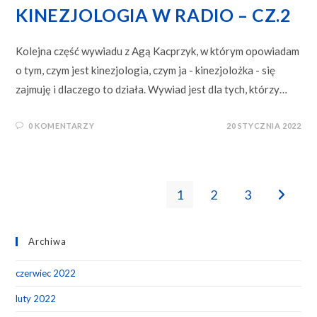
KINEZJOLOGIA W RADIO – CZ.2
Kolejna część wywiadu z Agą Kacprzyk, w którym opowiadam
o tym, czym jest kinezjologia, czym ja - kinezjolożka - się
zajmuję i dlaczego to działa. Wywiad jest dla tych, którzy…
0 KOMENTARZY
20 STYCZNIA 2022
1
2
3
Go to th
Archiwa
czerwiec 2022
luty 2022