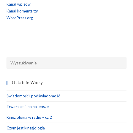
Kanał wpisów
Kanał komentarzy
WordPress.org
Pre
Esc
to
Ostatnie Wpisy
clo
the
Świadomość i podświadomość
sea
pan
Trwała zmiana na lepsze
Kinezjologia w radio – cz.2
Czym jest kinezjologia